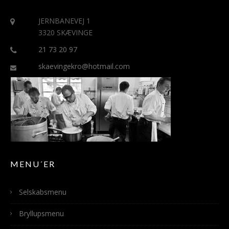
JERNBANEVEJ 1
3320 SKÆVINGE
21 73 20 97
skaevingekro@hotmail.com
MENU´ER
Selskabsmenu
Bryllupsmenu