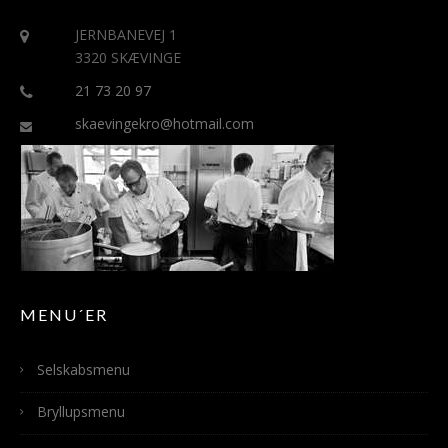
JERNBANEVEJ 1
3320 SKÆVINGE
21 73 20 97
skaevingekro@hotmail.com
MENU´ER
Selskabsmenu
Bryllupsmenu