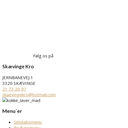
Følg os på
Skævinge Kro
JERNBANEVEJ 1
3320 SKÆVINGE
21 73 20 97
skaevingekro@hotmail.com
Menu´er
Selskabsmenu
Bryllupsmenu