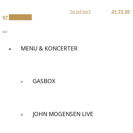
Skip
Festlokaler og Diner transportable
to
Jernbanevej 1, 3320 Skævinge
Se på kort
Ring Nu:
21 73 20
content
97
BESTIL NU
MENU & KONCERTER
GASBOX
JOHN MOGENSEN LIVE