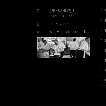
JERNBANEVEJ 1
3320 SKÆVINGE
21 73 20 97
skaevingekro@hotmail.com