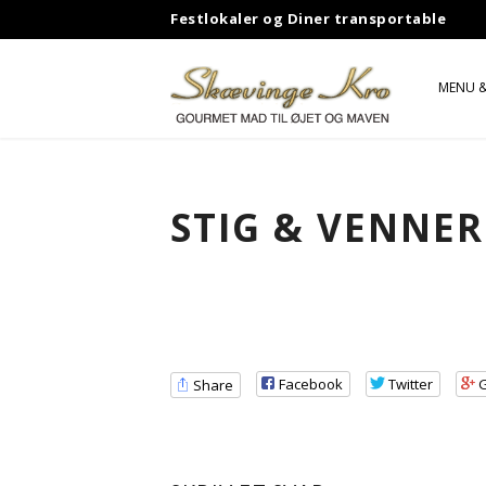
Skip
Festlokaler og Diner transportable
to
content
MENU &
GASB
JOHN 
STIG & VENNE
MR. S
ABBA
STIG 
Facebook
Twitter
Share
SHUBB