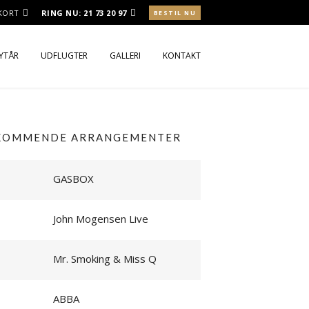
 KORT
RING NU:
21 73 20 97
BESTIL NU
NYTÅR
UDFLUGTER
GALLERI
KONTAKT
ROKOST
ROKOST UD AF HUSET
KOMMENDE ARRANGEMENTER
RSMENU
GASBOX
John Mogensen Live
Mr. Smoking & Miss Q
ABBA