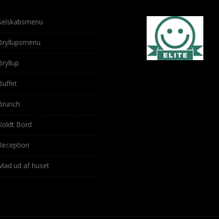
Selskabsmenu
Bryllupsmenu
Bryllup
Buffet
Brunch
Koldt Bord
Reception
Mad ud af huset