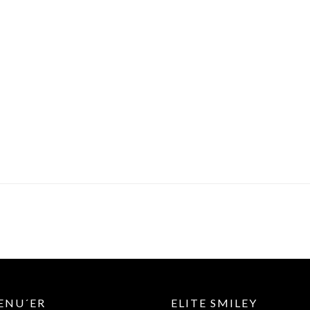
ENU´ER
ELITE SMILEY