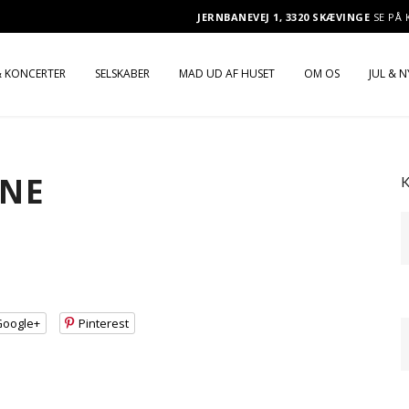
JERNBANEVEJ 1, 3320 SKÆVINGE
SE PÅ
 KONCERTER
SELSKABER
MAD UD AF HUSET
OM OS
JUL & 
OX
PRAKTISKE OPLYSNINGER
SELSKABSMENU
JULEF
MOGENSEN LIVE
SELSKABSMENU
BUFFET
JULEF
RNE
MOKING & MISS Q
BRYLLUPSMENU
TAPAS
NYTÅ
BRYLLUP
BRUNCH
ROSSEN & VENNERNE
BUFFET
KOLDT BORD
Google+
Pinterest
ERNE
BRUNCH
TILVALG TIL BUFFET, BRUNCH
OG KOLDT BORD
KOLDT BORD
NATMAD