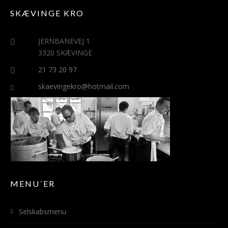
SKÆVINGE KRO
JERNBANEVEJ 1
3320 SKÆVINGE
21 73 20 97
skaevingekro@hotmail.com
MENU´ER
Selskabsmenu