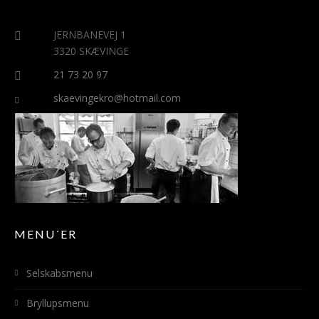
JERNBANEVEJ 1
3320 SKÆVINGE
21 73 20 97
skaevingekro@hotmail.com
MENU´ER
Selskabsmenu
Bryllupsmenu