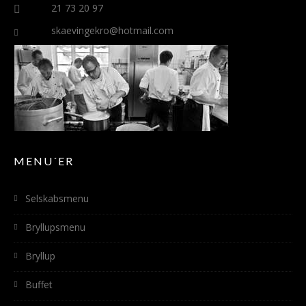
21 73 20 97
skaevingekro@hotmail.com
MENU´ER
Selskabsmenu
Bryllupsmenu
Bryllup
Buffet