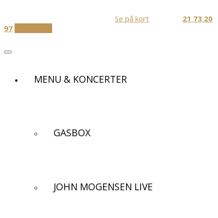
Skip
Festlokaler og Diner transportable
to
Jernbanevej 1, 3320 Skævinge
Se på kort
Ring Nu:
21 73 20
content
97
BESTIL NU
MENU & KONCERTER
GASBOX
JOHN MOGENSEN LIVE