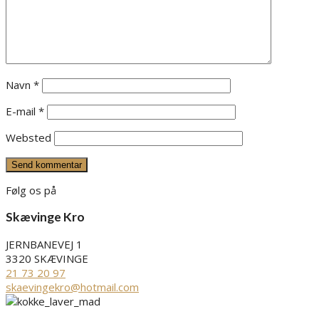
Navn
*
E-mail
*
Websted
Følg os på
Skævinge Kro
JERNBANEVEJ 1
3320 SKÆVINGE
21 73 20 97
skaevingekro@hotmail.com