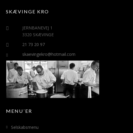
SKÆVINGE KRO
JERNBANEVEJ 1
3320 SKÆVINGE
21 73 20 97
skaevingekro@hotmail.com
MENU´ER
Selskabsmenu