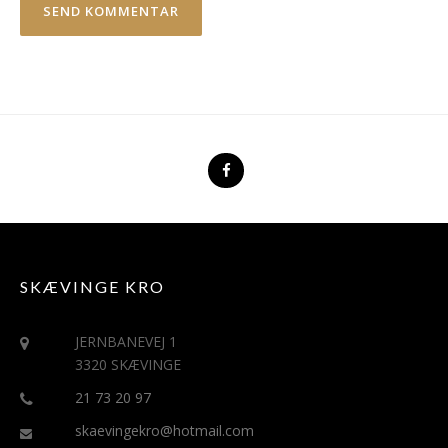
SKÆVINGE KRO
JERNBANEVEJ 1
3320 SKÆVINGE
21 73 20 97
skaevingekro@hotmail.com