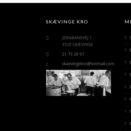
SKÆVINGE KRO
M
JERNBANEVEJ 1
3320 SKÆVINGE
21 73 20 97
skaevingekro@hotmail.com