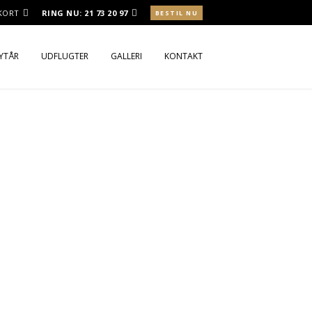
 KORT
RING NU:
21 73 20 97
BESTIL NU
NYTÅR
UDFLUGTER
GALLERI
KONTAKT
ROKOST
ROKOST UD AF HUSET
RSMENU