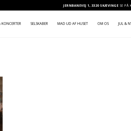
JERNBANEVEJ 1, 3320 SKÆVINGE
SE PÅ
 KONCERTER
SELSKABER
MAD UD AF HUSET
OM OS
JUL & 
OX
PRAKTISKE OPLYSNINGER
SELSKABSMENU
JULEF
MOGENSEN LIVE
SELSKABSMENU
BUFFET
JULEF
MOKING & MISS Q
BRYLLUPSMENU
TAPAS
NYTÅ
BRYLLUP
BRUNCH
ROSSEN & VENNERNE
BUFFET
KOLDT BORD
ERNE
BRUNCH
TILVALG TIL BUFFET, BRUNCH
OG KOLDT BORD
KOLDT BORD
NATMAD