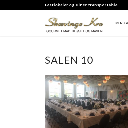
Skip
Festlokaler og Diner transportable
to
content
MENU &
GASB
JOHN 
SALEN 10
MR. S
ABBA
STIG 
SHUBB