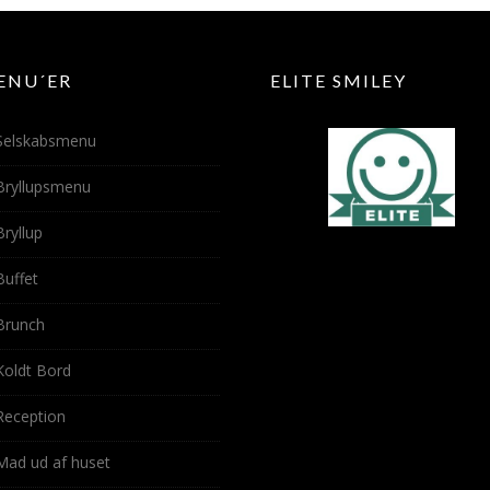
ENU´ER
ELITE SMILEY
Selskabsmenu
Bryllupsmenu
Bryllup
Buffet
Brunch
Koldt Bord
Reception
Mad ud af huset