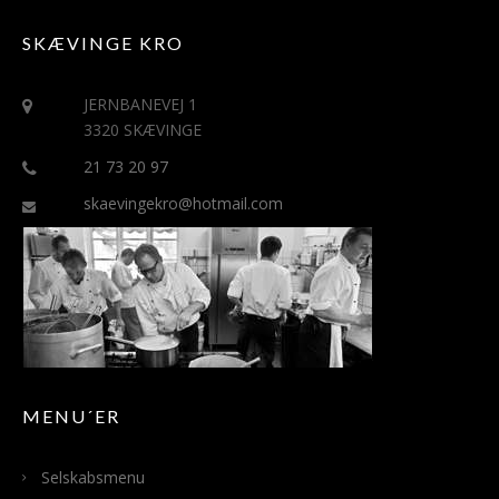
SKÆVINGE KRO
JERNBANEVEJ 1
3320 SKÆVINGE
21 73 20 97
skaevingekro@hotmail.com
MENU´ER
Selskabsmenu