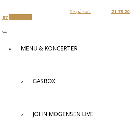
Skip
Festlokaler og Diner transportable
to
Jernbanevej 1, 3320 Skævinge
Se på kort
Ring Nu:
21 73 20
content
97
BESTIL NU
MENU & KONCERTER
GASBOX
JOHN MOGENSEN LIVE