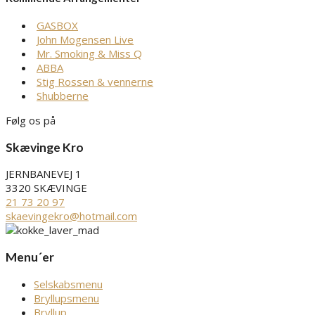
GASBOX
John Mogensen Live
Mr. Smoking & Miss Q
ABBA
Stig Rossen & vennerne
Shubberne
Følg os på
Skævinge Kro
JERNBANEVEJ 1
3320 SKÆVINGE
21 73 20 97
skaevingekro@hotmail.com
Menu´er
Selskabsmenu
Bryllupsmenu
Bryllup