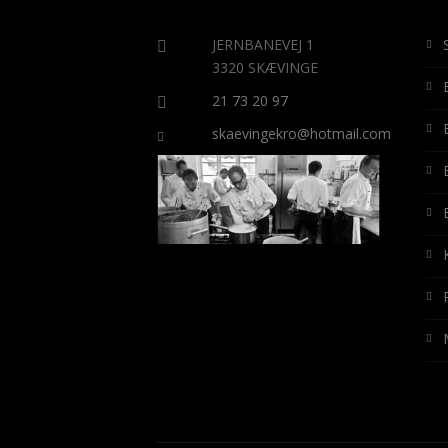
JERNBANEVEJ 1
3320 SKÆVINGE
21 73 20 97
skaevingekro@hotmail.com