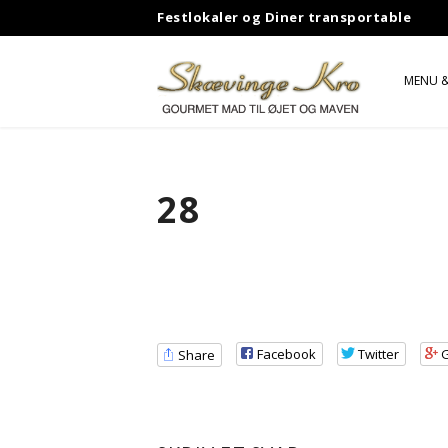
Skip
Festlokaler og Diner transportable
to
content
MENU &
GASB
JOHN 
28
MR. S
ABBA
STIG 
Facebook
Twitter
Share
SHUBB