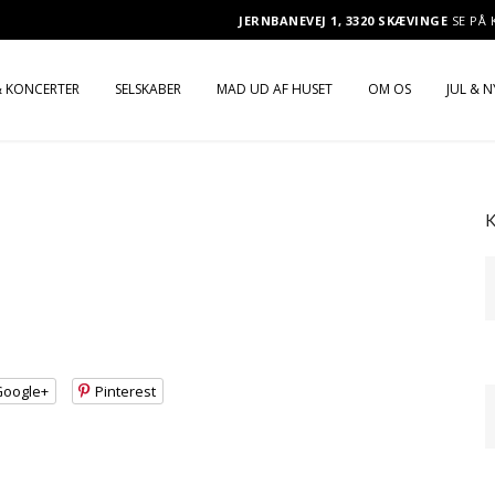
JERNBANEVEJ 1, 3320 SKÆVINGE
SE PÅ
 KONCERTER
SELSKABER
MAD UD AF HUSET
OM OS
JUL & 
OX
PRAKTISKE OPLYSNINGER
SELSKABSMENU
JULEF
MOGENSEN LIVE
SELSKABSMENU
BUFFET
JULEF
MOKING & MISS Q
BRYLLUPSMENU
TAPAS
NYTÅ
BRYLLUP
BRUNCH
ROSSEN & VENNERNE
BUFFET
KOLDT BORD
Google+
Pinterest
ERNE
BRUNCH
TILVALG TIL BUFFET, BRUNCH
OG KOLDT BORD
KOLDT BORD
NATMAD