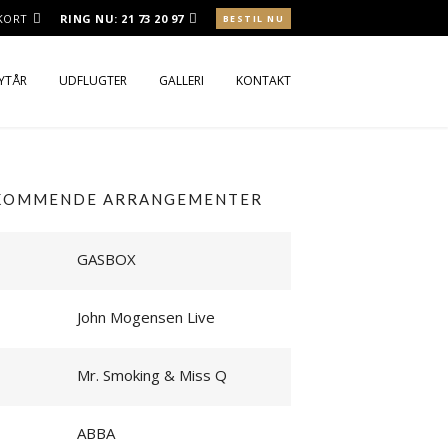
 KORT
RING NU:
21 73 20 97
BESTIL NU
NYTÅR
UDFLUGTER
GALLERI
KONTAKT
ROKOST
ROKOST UD AF HUSET
KOMMENDE ARRANGEMENTER
RSMENU
GASBOX
John Mogensen Live
Mr. Smoking & Miss Q
ABBA