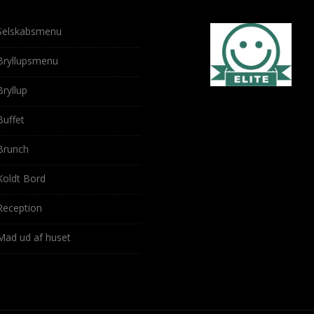
Selskabsmenu
Bryllupsmenu
Bryllup
Buffet
Brunch
Koldt Bord
Reception
Mad ud af huset