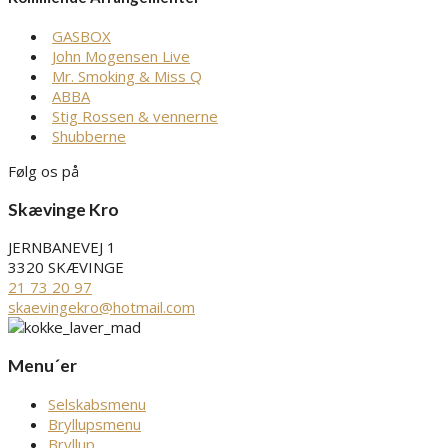
GASBOX
John Mogensen Live
Mr. Smoking & Miss Q
ABBA
Stig Rossen & vennerne
Shubberne
Følg os på
Skævinge Kro
JERNBANEVEJ 1
3320 SKÆVINGE
21 73 20 97
skaevingekro@hotmail.com
Menu´er
Selskabsmenu
Bryllupsmenu
Bryllup