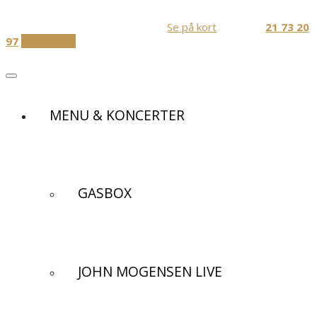
Skip
Festlokaler og Diner transportable
to
Jernbanevej 1, 3320 Skævinge
Se på kort
Ring Nu:
21 73 20
content
97
BESTIL NU
MENU & KONCERTER
GASBOX
JOHN MOGENSEN LIVE