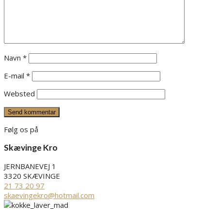
Navn
*
E-mail
*
Websted
Følg os på
Skævinge Kro
JERNBANEVEJ 1
3320 SKÆVINGE
21 73 20 97
skaevingekro@hotmail.com