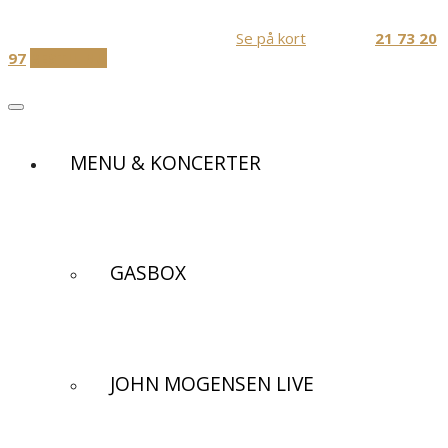
Skip
Festlokaler og Diner transportable
to
Jernbanevej 1, 3320 Skævinge
Se på kort
Ring Nu:
21 73 20
content
97
BESTIL NU
MENU & KONCERTER
GASBOX
JOHN MOGENSEN LIVE