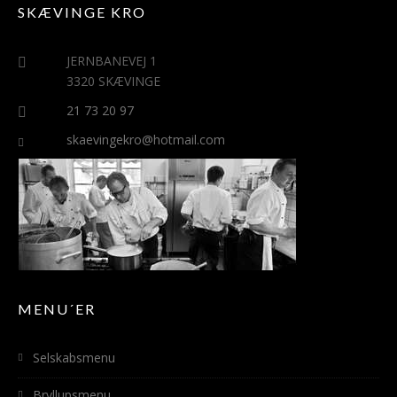
SKÆVINGE KRO
JERNBANEVEJ 1
3320 SKÆVINGE
21 73 20 97
skaevingekro@hotmail.com
MENU´ER
Selskabsmenu
Bryllupsmenu