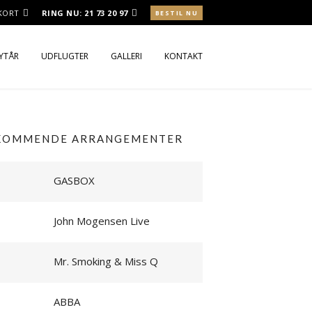
 KORT
RING NU:
21 73 20 97
BESTIL NU
NYTÅR
UDFLUGTER
GALLERI
KONTAKT
ROKOST
ROKOST UD AF HUSET
KOMMENDE ARRANGEMENTER
RSMENU
GASBOX
John Mogensen Live
Mr. Smoking & Miss Q
ABBA