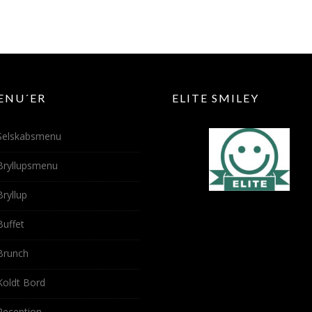
ENU´ER
ELITE SMILEY
Selskabsmenu
Bryllupsmenu
Bryllup
Buffet
Brunch
Koldt Bord
Reception