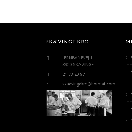
SKÆVINGE KRO
M
JERNBANEVEJ 1
3320 SKÆVINGE
21 73 20 97
skaevingekro@hotmail.com